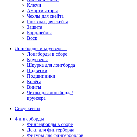
Ключи
Амортизаторы
Чехлы для скейта
Рюкзаки для скейта
Защита
Борд-рейлы
Воск
Лонгборды и круизеры
Лонгборды в сборе
Круизеры
Шкурка для лонгборда
Подвески
Подшипники
Колёса
Винты
Чехлы для лонгборда/
круизера
Сноускейты
Фингерборды
Фингерборды в сборе
Деки для фингерборда
Фигуры для фингербордов