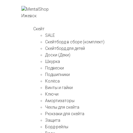
Скейт
SALE
Скейтборд в сборе (комплект)
Скейтборд для детей
Доски (Деки)
Шкурка
Подвески
Подшипники
Колёса
Винты и гайки
Ключи
Амортизаторы
Чехлы для скейта
Рюкзаки для скейта
Защита
Борд-рейлы