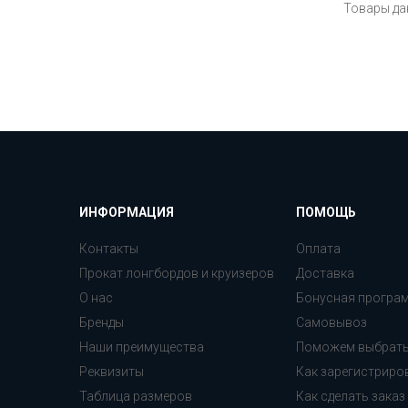
Товары да
ИНФОРМАЦИЯ
ПОМОЩЬ
Контакты
Оплата
Прокат лонгбордов и круизеров
Доставка
О нас
Бонусная програ
Бренды
Самовывоз
Наши преимущества
Поможем выбрат
Реквизиты
Как зарегистриро
Таблица размеров
Как сделать заказ