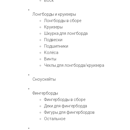
Воск
Лонгборды и круизеры
Лонгборды в сборе
Круизеры
Шкурка для лонгборда
Подвески
Подшипники
Колёса
Винты
Чехлы для лонгборда/круизера
Сноускейты
Фингерборды
Фингерборды в сборе
Деки для фингерборда
Фигуры для фингербордов
Остальное