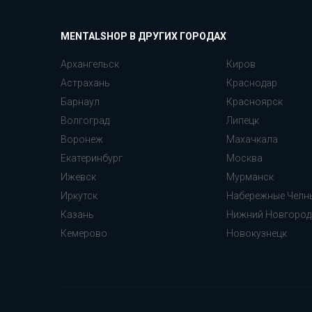
MENTALSHOP В ДРУГИХ ГОРОДАХ
Архангельск
Киров
Астрахань
Краснодар
Барнаул
Красноярск
Волгоград
Липецк
Воронеж
Махачкала
Екатеринбург
Москва
Ижевск
Мурманск
Иркутск
Набережные Челн
Казань
Нижний Новгород
Кемерово
Новокузнецк